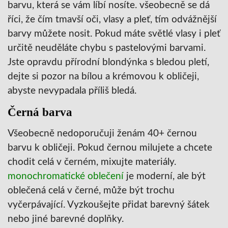
barvu, která se vám líbí nosíte. všeobecně se dá
říci, že čím tmavší oči, vlasy a pleť, tím odvážnější
barvy můžete nosit. Pokud máte světlé vlasy i pleť
určitě neuděláte chybu s pastelovými barvami.
Jste opravdu přírodní blondýnka s bledou pletí,
dejte si pozor na bílou a krémovou k obličeji,
abyste nevypadala příliš bledá.
Černá barva
Všeobecně nedoporučuji ženám 40+ černou
barvu k obličeji. Pokud černou milujete a chcete
chodit celá v černém, mixujte materiály.
monochromatické oblečení
je moderní, ale být
oblečená celá v černé, může být trochu
vyčerpávající. Vyzkoušejte přidat barevný šátek
nebo jiné barevné doplňky.