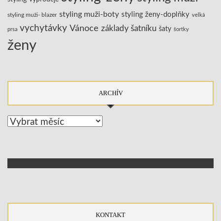
styling muži-boty
styling ženy-doplňky
styling muži- blazer
velká
vychytávky
Vánoce
základy šatníku
šaty
prsa
šortky
ženy
ARCHÍV
Archív
KONTAKT