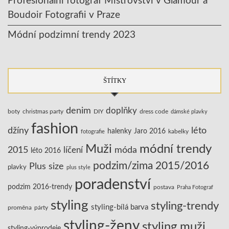
Profesionální fotograf Mistrovství v Glamour a
Boudoir Fotografii v Praze
Módní podzimní trendy 2023
ŠTÍTKY
denim
doplňky
boty
christmas party
DIY
dress code
dámské plavky
fashion
džíny
léto
halenky
Jaro 2016
kabelky
fotografie
Muži
módní trendy
2015
líčení
móda
léto 2016
podzim/zima 2015/2016
Plus size
plavky
plus style
poradenství
podzim 2016-trendy
postava
Praha Fotograf
styling
styling-trendy
styling-bílá barva
proměna
párty
styling-ženy
styling muži
styling-výprodeje