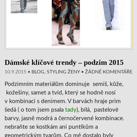
Dámské klíčové trendy – podzim 2015
10.9.2015
•
BLOG
,
STYLING ŽENY
•
ŽÁDNÉ KOMENTÁŘE
Podzimním materiálům dominuje semiš, kůže,
kožešiny, samet a tvíd, který se hodně nosí
v kombinaci s denimem. V barvách hraje prim
šedá ( o tom jsem psala
tady
), bílá, pastelové
barvy, jasně modrá a černočervené kombinace.
nebraňte se kostkám ani puntíkům a
geometrickým tvarům. Co mě dostalo byly