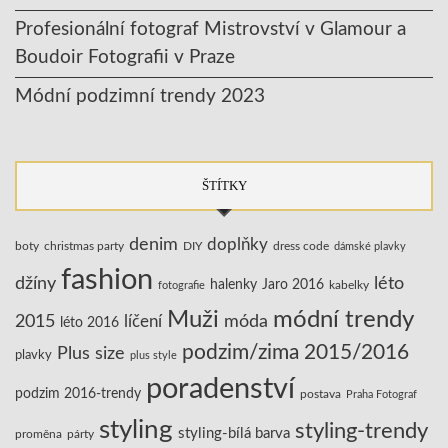
Profesionální fotograf Mistrovství v Glamour a
Boudoir Fotografii v Praze
Módní podzimní trendy 2023
ŠTÍTKY
denim
doplňky
boty
christmas party
DIY
dress code
dámské plavky
fashion
džíny
léto
halenky
Jaro 2016
kabelky
fotografie
Muži
módní trendy
2015
líčení
móda
léto 2016
podzim/zima 2015/2016
Plus size
plavky
plus style
poradenství
podzim 2016-trendy
postava
Praha Fotograf
styling
styling-trendy
styling-bílá barva
proměna
párty