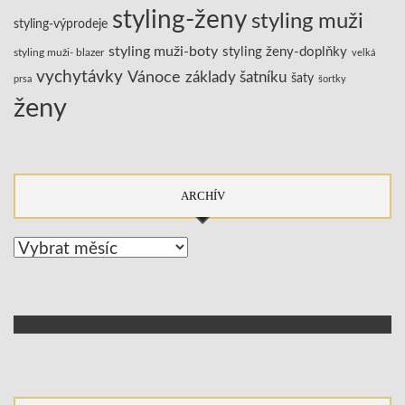
styling-ženy
styling muži
styling-výprodeje
styling muži-boty
styling ženy-doplňky
styling muži- blazer
velká
vychytávky
Vánoce
základy šatníku
šaty
prsa
šortky
ženy
ARCHÍV
Archív