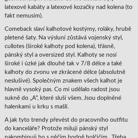
latexové kabáty a latexové kozačky nad kolena (to
fakt nemusím).
Comeback slaví kalhotové kostýmy, roláky, hrubě
pletené šaty. Na výsluní zůstává vojenský styl,
cullotes (široké kalhoty pod kolena), třásně,
pánský styl a oversized styl. Kalhoty se nosí
široké i úzké jak dlouhé tak v 7/8 délce a také
kalhoty do zvonu ve zkrácené délce (absolutně
neslušivé). Společným znakem všech kalhot je
hlavně vysoký pas. Co mi udělalo radost jsou
sukně do „A“, které sluší všem. Jsou doplněné
halenkami u krku s mašlí.
A jak tyto trendy převést do pracovního outfitu
do kanceláře? Protože miluji pánský styl
nakombinuji ho s něčím hodně holčičím. Třeba