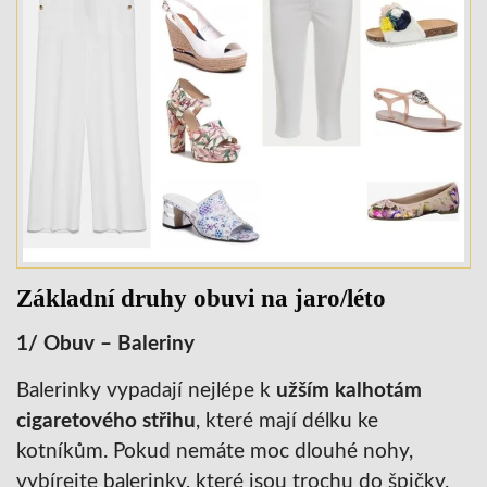
Základní druhy obuvi na jaro/léto
1/ Obuv – Baleriny
Balerinky vypadají nejlépe k
užším kalhotám
cigaretového střihu
, které mají délku ke
kotníkům. Pokud nemáte moc dlouhé nohy,
vybírejte balerinky, které jsou trochu do špičky.