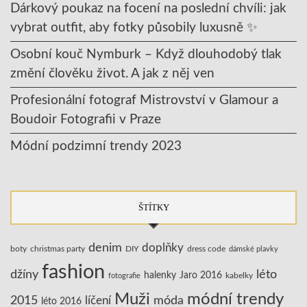
Dárkový poukaz na focení na poslední chvíli: jak
vybrat outfit, aby fotky působily luxusně ✨
Osobní kouč Nymburk – Když dlouhodobý tlak
změní člověku život. A jak z něj ven
Profesionální fotograf Mistrovství v Glamour a
Boudoir Fotografii v Praze
Módní podzimní trendy 2023
ŠTÍTKY
denim
doplňky
boty
christmas party
DIY
dress code
dámské plavky
fashion
džíny
léto
halenky
Jaro 2016
kabelky
fotografie
Muži
módní trendy
2015
líčení
móda
léto 2016