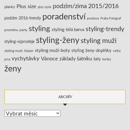
podzim/zima 2015/2016
Plus size
plavky
plus style
poradenství
podzim 2016-trendy
postava
Praha Fotograf
styling
styling-trendy
styling-bílá barva
proměna
párty
styling-ženy
styling muži
styling-výprodeje
styling muži-boty
styling ženy-doplňky
styling muži- blazer
velká
vychytávky
Vánoce
základy šatníku
šaty
prsa
šortky
ženy
ARCHÍV
Archív