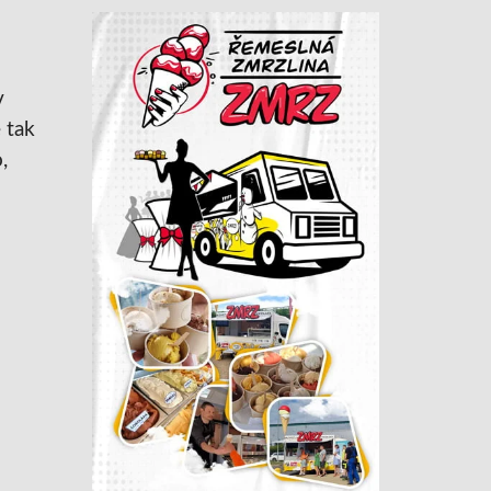
v
 tak
,