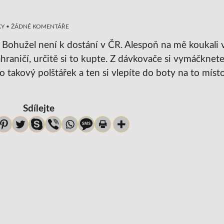
KY
•
ŽÁDNÉ KOMENTÁŘE
. Bohužel není k dostání v ČR. Alespoň na mě koukali 
ahraničí, určitě si to kupte. Z dávkovače si vymáčknete
o takový polštářek a ten si vlepíte do boty na to místo
Sdílejte