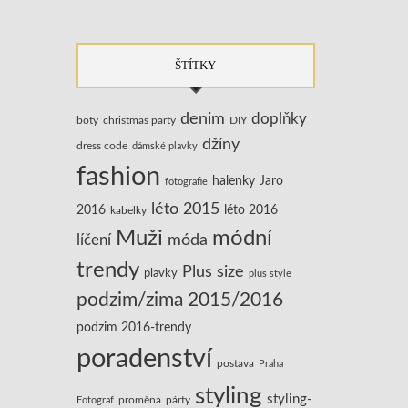
ŠTÍTKY
denim
doplňky
boty
christmas party
DIY
džíny
dress code
dámské plavky
fashion
halenky
Jaro
fotografie
léto 2015
2016
léto 2016
kabelky
Muži
módní
líčení
móda
trendy
Plus size
plavky
plus style
podzim/zima 2015/2016
podzim 2016-trendy
poradenství
postava
Praha
styling
styling-
Fotograf
proměna
párty