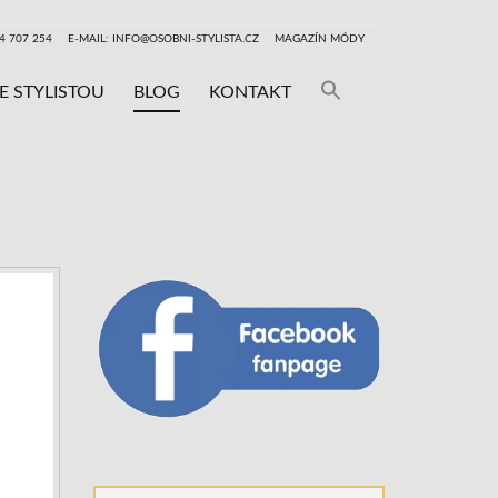
24 707 254
E-MAIL: INFO@OSOBNI-STYLISTA.CZ
MAGAZÍN MÓDY
Search
E STYLISTOU
BLOG
KONTAKT
for:
SEARCH BUTT