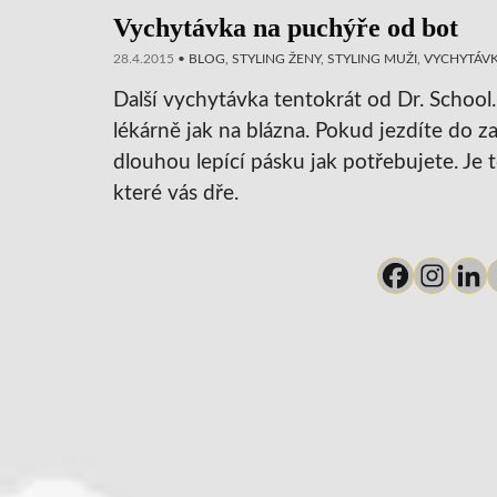
Vychytávka na puchýře od bot
28.4.2015
•
BLOG
,
STYLING ŽENY
,
STYLING MUŽI
,
VYCHYTÁV
Další vychytávka tentokrát od Dr. School
lékárně jak na blázna. Pokud jezdíte do z
dlouhou lepící pásku jak potřebujete. Je t
které vás dře.