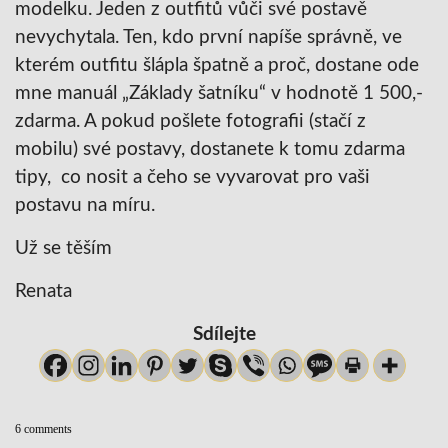
modelku. Jeden z outfitů vůči své postavě
nevychytala. Ten, kdo první napíše správně, ve
kterém outfitu šlápla špatně a proč, dostane ode
mne manuál „Základy šatníku“ v hodnotě 1 500,-
zdarma. A pokud pošlete fotografii (stačí z
mobilu) své postavy, dostanete k tomu zdarma
tipy, co nosit a čeho se vyvarovat pro vaši
postavu na míru.
Už se těším
Renata
Sdílejte
6 comments