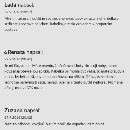
Lada
napsal:
29.9.2016 (15:17)
Myslim, ze prvni outfit je spatne. Snerovaci boty zkracuji nohy, delka a
strih satu postave nelichoti, kabelka je mala vzhledem k proporcim
postavy.
Renata
napsal:
29.9.2016 (20:41)
Je mi líto, ale ne. Máte pravdu, že šněrovací boty zkracují nohy, ale ne
když mají otevřenou špičku. Kabelka by mohla být větší, to máte pravdu a
mohla by být delší, aby neupozorňovala na bříško. Délka, vzhledem k
jednotné barevnosti šatů, nevadí. Ale není tento outfit nejhorší. Nicméně
děkuji moc za Váš názor.
Zuzana
napsal:
29.9.2016 (20:42)
Není to náhodou dvojka? Nevím proč, ale vypadá v něm divně.