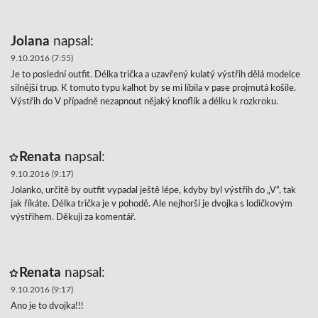
Jolana
napsal:
9.10.2016 (7:55)
Je to poslední outfit. Délka trička a uzavřený kulatý výstřih dělá modelce
silnější trup. K tomuto typu kalhot by se mi líbila v pase projmutá košile.
Výstřih do V případně nezapnout nějaký knoflík a délku k rozkroku.
Renata
napsal:
9.10.2016 (9:17)
Jolanko, určitě by outfit vypadal ještě lépe, kdyby byl výstřih do „V“, tak
jak říkáte. Délka trička je v pohodě. Ale nejhorší je dvojka s lodičkovým
výstřihem. Děkuji za komentář.
Renata
napsal:
9.10.2016 (9:17)
Ano je to dvojka!!!