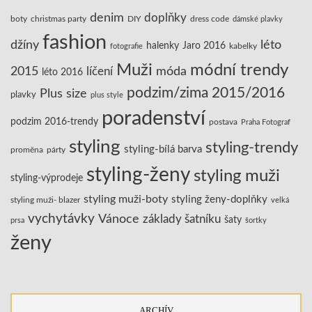
denim
doplňky
boty
christmas party
DIY
dress code
dámské plavky
fashion
džíny
léto
halenky
Jaro 2016
kabelky
fotografie
Muži
módní trendy
2015
líčení
móda
léto 2016
podzim/zima 2015/2016
Plus size
plavky
plus style
poradenství
podzim 2016-trendy
postava
Praha Fotograf
styling
styling-trendy
styling-bílá barva
proměna
párty
styling-ženy
styling muži
styling-výprodeje
styling muži-boty
styling ženy-doplňky
styling muži- blazer
velká
vychytávky
Vánoce
základy šatníku
šaty
prsa
šortky
ženy
ARCHÍV