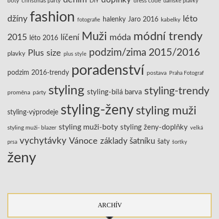
boty
christmas party
DIY
dress code
dámské plavky
fashion
džíny
léto
halenky
Jaro 2016
kabelky
fotografie
Muži
módní trendy
2015
líčení
móda
léto 2016
podzim/zima 2015/2016
Plus size
plavky
plus style
poradenství
podzim 2016-trendy
postava
Praha Fotograf
styling
styling-trendy
styling-bílá barva
proměna
párty
styling-ženy
styling muži
styling-výprodeje
styling muži-boty
styling ženy-doplňky
styling muži- blazer
velká
vychytávky
Vánoce
základy šatníku
šaty
prsa
šortky
ženy
ARCHÍV