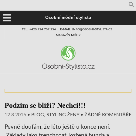
Osobní módní stylista
TEL.: +420 724 707 254
E-MAIL: INFO@OSOBNI-STYLISTA.CZ
MAGAZÍN MÓDY
Podzim se blíží? Nechci!!!
12.8.2016
•
BLOG
,
STYLING ŽENY
•
ŽÁDNÉ KOMENTÁŘE
Pevně doufám, že léto ještě u konce není.
Základy jako trenchcoat, kožená bunda a