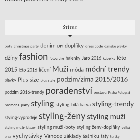
ŠTÍTKY
denim
doplňky
boty
christmas party
DIY
dress code
dámské plavky
fashion
džíny
léto
halenky
Jaro 2016
kabelky
fotografie
Muži
módní trendy
2015
líčení
móda
léto 2016
podzim/zima 2015/2016
Plus size
plavky
plus style
poradenství
podzim 2016-trendy
postava
Praha Fotograf
styling
styling-trendy
styling-bílá barva
proměna
párty
styling-ženy
styling muži
styling-výprodeje
styling muži-boty
styling ženy-doplňky
styling muži- blazer
velká
vychytávky
Vánoce
základy šatníku
šaty
prsa
šortky