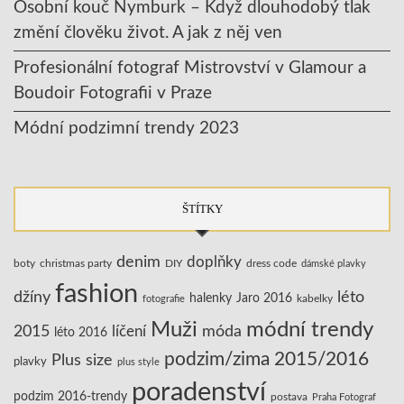
Osobní kouč Nymburk – Když dlouhodobý tlak
změní člověku život. A jak z něj ven
Profesionální fotograf Mistrovství v Glamour a
Boudoir Fotografii v Praze
Módní podzimní trendy 2023
ŠTÍTKY
denim
doplňky
boty
christmas party
DIY
dress code
dámské plavky
fashion
džíny
léto
halenky
Jaro 2016
kabelky
fotografie
Muži
módní trendy
2015
líčení
móda
léto 2016
podzim/zima 2015/2016
Plus size
plavky
plus style
poradenství
podzim 2016-trendy
postava
Praha Fotograf