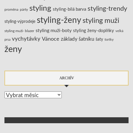
styling
styling-trendy
styling-bílá barva
proměna
párty
styling-ženy
styling muži
styling-výprodeje
styling muži-boty
styling ženy-doplňky
styling muži- blazer
velká
vychytávky
Vánoce
základy šatníku
šaty
prsa
šortky
ženy
ARCHÍV
Archív