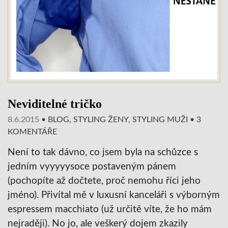
Neviditelné tričko
8.6.2015
•
BLOG
,
STYLING ŽENY
,
STYLING MUŽI
•
3
KOMENTÁŘE
Není to tak dávno, co jsem byla na schůzce s
jedním vyyyyysoce postaveným pánem
(pochopíte až dočtete, proč nemohu říci jeho
jméno). Přivítal mě v luxusní kanceláři s výborným
espressem macchiato (už určitě víte, že ho mám
nejraději). No jo, ale veškerý dojem zkazily