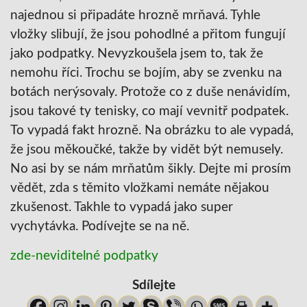
najednou si připadáte hrozně mrňavá. Tyhle
vložky slibují, že jsou pohodlné a přitom fungují
jako podpatky. Nevyzkoušela jsem to, tak že
nemohu říci. Trochu se bojím, aby se zvenku na
botách nerýsovaly. Protože co z duše nenávidím,
jsou takové ty tenisky, co mají vevnitř podpatek.
To vypadá fakt hrozně. Na obrázku to ale vypadá,
že jsou měkoučké, takže by vidět být nemusely.
No asi by se nám mrňatům šikly. Dejte mi prosím
vědět, zda s těmito vložkami nemáte nějakou
zkušenost. Takhle to vypadá jako super
vychytávka. Podívejte se na ně.
zde-neviditelné podpatky
Sdílejte