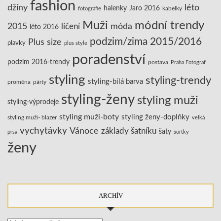
fashion
džíny
léto
halenky
Jaro 2016
kabelky
fotografie
Muži
módní trendy
2015
líčení
móda
léto 2016
podzim/zima 2015/2016
Plus size
plavky
plus style
poradenství
podzim 2016-trendy
postava
Praha Fotograf
styling
styling-trendy
styling-bílá barva
proměna
párty
styling-ženy
styling muži
styling-výprodeje
styling muži-boty
styling ženy-doplňky
styling muži- blazer
velká
vychytávky
Vánoce
základy šatníku
šaty
prsa
šortky
ženy
ARCHÍV