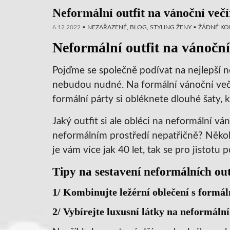
Neformální outfit na vánoční več
6.12.2022
•
NEZAŘAZENÉ
,
BLOG
,
STYLING ŽENY
•
ŽÁDNÉ KO
Neformální outfit na vánoční
Pojďme se společně podívat na nejlepší n
nebudou nudné. Na formální vánoční večí
formální párty si obléknete dlouhé šaty, 
Jaký outfit si ale obléci na neformální vá
neformálním prostředí nepatřičně? Několik
je vám více jak 40 let, tak se pro jistotu 
Tipy na sestavení neformálních out
1/ Kombinujte ležérní oblečení s formá
2/ Vybírejte luxusní látky na neformální