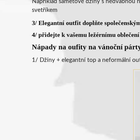
Například sametové džíny s hedvábnou h
svetříkem
3/ Elegantní outfit doplňte společensk
4/ přidejte k vašemu ležérnímu oblečení
Nápady na oufity na vánoční párt
1/ Džíny + elegantní top a neformální out