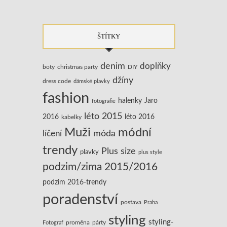
ŠTÍTKY
denim
doplňky
boty
christmas party
DIY
džíny
dress code
dámské plavky
fashion
halenky
Jaro
fotografie
léto 2015
2016
léto 2016
kabelky
Muži
módní
líčení
móda
trendy
Plus size
plavky
plus style
podzim/zima 2015/2016
podzim 2016-trendy
poradenství
postava
Praha
styling
styling-
Fotograf
proměna
párty