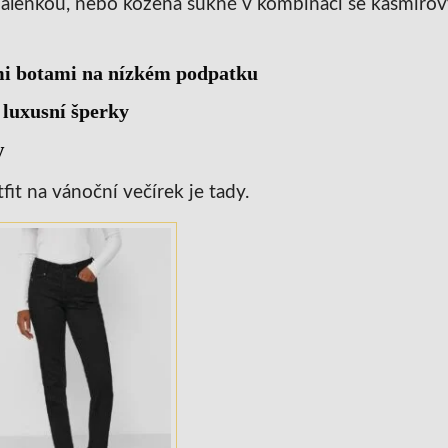
alenkou, nebo kožená sukně v kombinaci se kašmíro
ými botami na nízkém podpatku
 luxusní šperky
y
fit na vánoční večírek je tady.