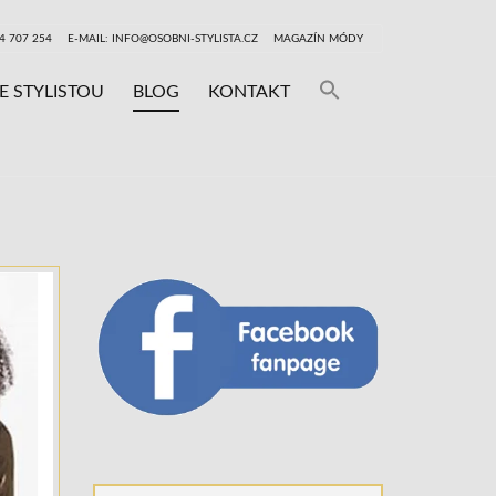
24 707 254
E-MAIL: INFO@OSOBNI-STYLISTA.CZ
MAGAZÍN MÓDY
Search
E STYLISTOU
BLOG
KONTAKT
for:
SEARCH BUTT