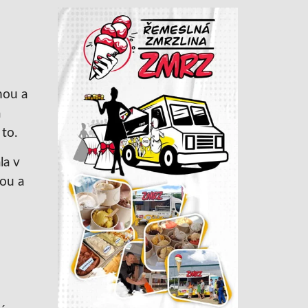
mou a
a
to.
la v
nou a