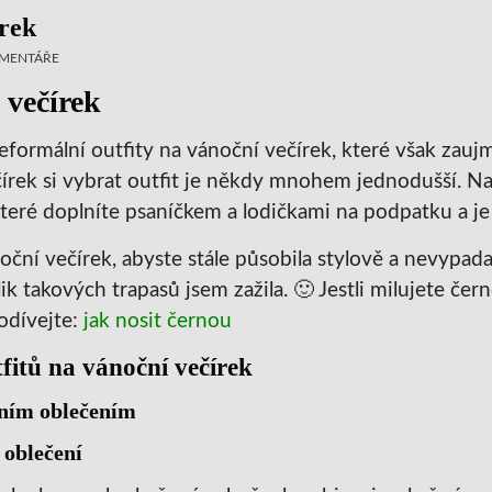
írek
MENTÁŘE
 večírek
eformální outfity na vánoční večírek, které však zauj
rek si vybrat outfit je někdy mnohem jednodušší. N
které doplníte psaníčkem a lodičkami na podpatku a je 
noční večírek, abyste stále působila stylově a nevypada
 takových trapasů jsem zažila. 🙂 Jestli milujete čer
podívejte:
jak nosit černou
fitů na vánoční večírek
lním oblečením
 oblečení