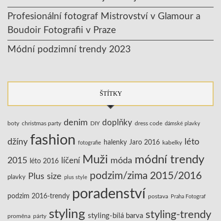
Profesionální fotograf Mistrovství v Glamour a
Boudoir Fotografii v Praze
Módní podzimní trendy 2023
ŠTÍTKY
denim
doplňky
boty
christmas party
DIY
dress code
dámské plavky
fashion
džíny
léto
halenky
Jaro 2016
kabelky
fotografie
Muži
módní trendy
2015
líčení
móda
léto 2016
podzim/zima 2015/2016
Plus size
plavky
plus style
poradenství
podzim 2016-trendy
postava
Praha Fotograf
styling
styling-trendy
styling-bílá barva
proměna
párty