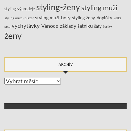
styling-ženy
styling muži
styling-výprodeje
styling muži-boty
styling ženy-doplňky
styling muži- blazer
velká
vychytávky
Vánoce
základy šatníku
šaty
prsa
šortky
ženy
ARCHÍV
Archív