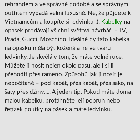
rebrandem a ve správné podobě a se správným
outfitem vypadá velmi luxusně. Ne, že půjdete k
Vietnamcům a koupíte si ledvinku :).
Kabelky
na
opasek prodávají všichni světoví návrháři – LV,
Prada, Gucci, Moschino. Ideálně by tato kabelka
na opasku měla být kožená a ne ve tvaru
ledvinky. Je skvělá v tom, že máte volné ruce.
Můžete ji nosit nejen okolo pasu, ale i si ji
přehodit přes rameno. Způsobů jak ji nosit je
nepočítaně – pod kabát, přes kabát, přes sako, na
šaty přes džíny….. A jeden tip. Pokud máte doma
malou kabelku, protáhněte její popruh nebo
řetízek poutky na pásek a máte ledvinku.