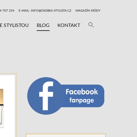
24 707 254
E-MAIL: INFO@OSOBNI-STYLISTA.CZ
MAGAZÍN MÓDY
Search
E STYLISTOU
BLOG
KONTAKT
for:
SEARCH BUTTON