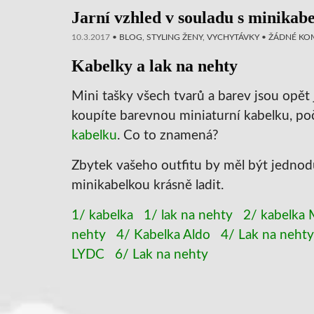
Jarní vzhled v souladu s minikab
10.3.2017
•
BLOG
,
STYLING ŽENY
,
VYCHYTÁVKY
•
ŽÁDNÉ KO
Kabelky a lak na nehty
Mini tašky všech tvarů a barev jsou opět 
koupíte barevnou miniaturní kabelku, poč
kabelku
. Co to znamená?
Zbytek vašeho outfitu by měl být jednodu
minikabelkou krásně ladit.
1/ kabelka
1/ lak na nehty
2/ kabelka
nehty
4/ Kabelka Aldo
4/ Lak na nehty
LYDC
6/ Lak na nehty