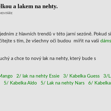
elkou a lakem na nehty.
MENTÁŘE
jedním z hlavních trendů v této jarní sezóně. Pokud s
ítejte s tím, že všechny oči budou mířit na vaši
dáms
chý a chce to nový lak na nehty, který bude s
 Mango
2/ lak na nehty Essie
3/ Kabelka Guess
3/L
5/ Kabelka Aldo
5/ Lak na nehty Nars
6/ Kabelka