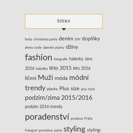
ŠTÍTKY
denim
doplňky
boty
christmas party
DIY
džíny
dress code
dámské plavky
fashion
halenky
Jaro
fotografie
léto 2015
2016
léto 2016
kabelky
Muži
módní
líčení
móda
trendy
Plus size
plavky
plus style
podzim/zima 2015/2016
podzim 2016-trendy
poradenství
postava
Praha
styling
styling-
Fotograf
proměna
párty