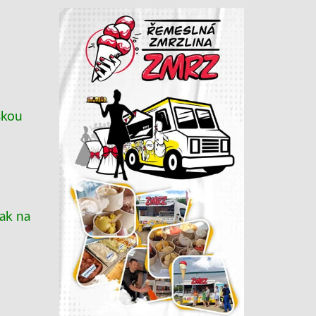
i
kou
ak na