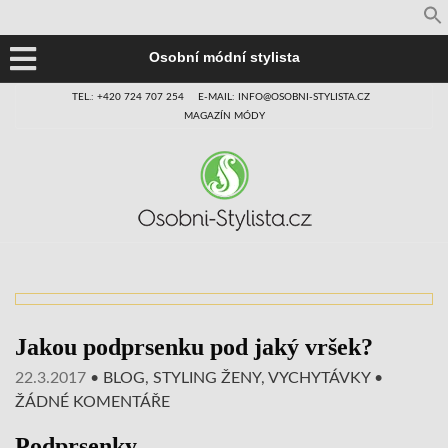
Osobní módní stylista
TEL.: +420 724 707 254
E-MAIL: INFO@OSOBNI-STYLISTA.CZ
MAGAZÍN MÓDY
Jakou podprsenku pod jaký vršek?
22.3.2017
•
BLOG
,
STYLING ŽENY
,
VYCHYTÁVKY
•
ŽÁDNÉ KOMENTÁŘE
Podprsenky