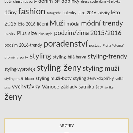
denim
doplňky
boty
christmas party
DIY
dress code
dámské plavky
fashion
džíny
léto
halenky
Jaro 2016
kabelky
fotografie
Muži
módní trendy
2015
líčení
móda
léto 2016
podzim/zima 2015/2016
Plus size
plavky
plus style
poradenství
podzim 2016-trendy
postava
Praha Fotograf
styling
styling-trendy
styling-bílá barva
proměna
párty
styling-ženy
styling muži
styling-výprodeje
styling muži-boty
styling ženy-doplňky
styling muži- blazer
velká
vychytávky
Vánoce
základy šatníku
šaty
prsa
šortky
ženy
ARCHÍV