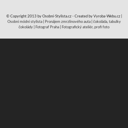
© Copyright 2013 by Osobní-Stylista.cz - Created by Vyroba-Webu.cz |
Osobní módní stylista
|
Pronájem zmrzlinového auta
|
čokoláda, tabulky
čokolády
|
Fotograf Praha
|
Fotografický ateliér, profi foto