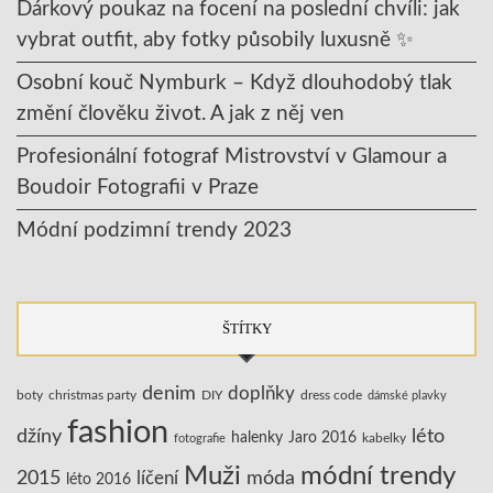
Dárkový poukaz na focení na poslední chvíli: jak
vybrat outfit, aby fotky působily luxusně ✨
Osobní kouč Nymburk – Když dlouhodobý tlak
změní člověku život. A jak z něj ven
Profesionální fotograf Mistrovství v Glamour a
Boudoir Fotografii v Praze
Módní podzimní trendy 2023
ŠTÍTKY
denim
doplňky
boty
christmas party
DIY
dress code
dámské plavky
fashion
džíny
léto
halenky
Jaro 2016
kabelky
fotografie
Muži
módní trendy
2015
líčení
móda
léto 2016