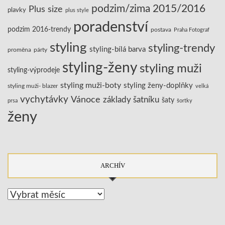
podzim/zima 2015/2016
Plus size
plavky
plus style
poradenství
podzim 2016-trendy
postava
Praha Fotograf
styling
styling-trendy
styling-bílá barva
proměna
párty
styling-ženy
styling muži
styling-výprodeje
styling muži-boty
styling ženy-doplňky
styling muži- blazer
velká
vychytávky
Vánoce
základy šatníku
šaty
prsa
šortky
ženy
ARCHÍV
Archív