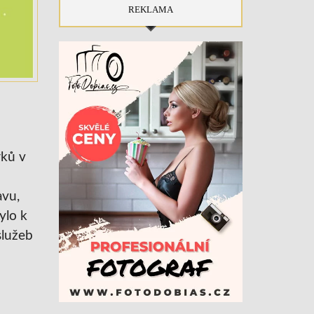
REKLAMA
rků v
avu,
ylo k
služeb