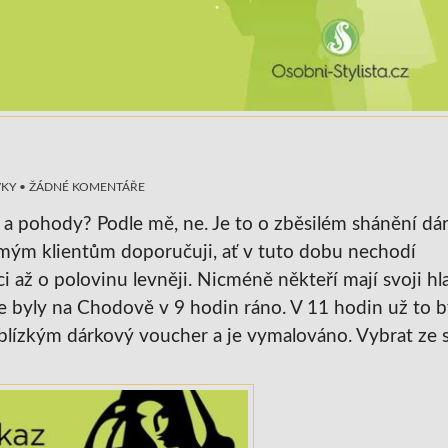
VKY
•
ŽÁDNÉ KOMENTÁŘE
 a pohody? Podle mě, ne. Je to o zběsilém shánění dá
ým klientům doporučuji, ať v tuto dobu nechodí
 až o polovinu levněji. Nicméně někteří mají svoji hl
me byly na Chodově v 9 hodin ráno. V 11 hodin už to b
 blízkým dárkový voucher a je vymalováno. Vybrat ze 