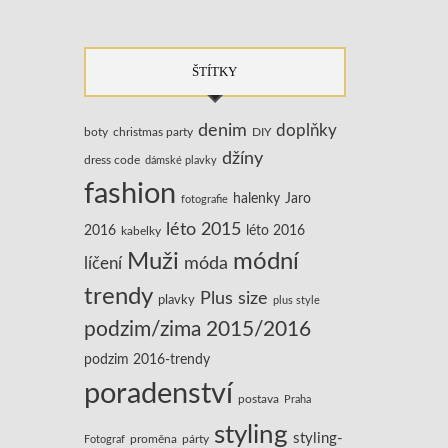
ŠTÍTKY
denim
doplňky
boty
christmas party
DIY
džíny
dress code
dámské plavky
fashion
halenky
Jaro
fotografie
léto 2015
2016
léto 2016
kabelky
Muži
módní
líčení
móda
trendy
Plus size
plavky
plus style
podzim/zima 2015/2016
podzim 2016-trendy
poradenství
postava
Praha
styling
styling-
Fotograf
proměna
párty