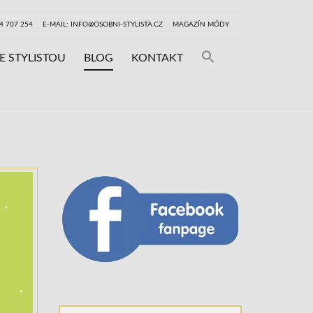
24 707 254
E-MAIL: INFO@OSOBNI-STYLISTA.CZ
MAGAZÍN MÓDY
Search
E STYLISTOU
BLOG
KONTAKT
for:
SEARCH BUTTON