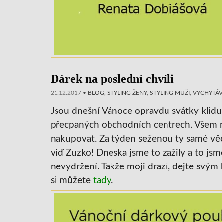
Dárek na poslední chvíli
21.12.2017
•
BLOG
,
STYLING ŽENY
,
STYLING MUŽI
,
VYCHYTÁ
Jsou dnešní Vánoce opravdu svátky klidu
přecpaných obchodních centrech. Všem m
nakupovat. Za týden seženou ty samé věci
viď Zuzko! Dneska jsme to zažily a to js
nevydržení. Takže moji drazí, dejte svým
si můžete
tady
.