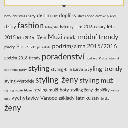
denim
doplňky
boty
christmas party
DIY
dress code
dámské plavky
fashion
džíny
léto
halenky
Jaro 2016
kabelky
fotografie
Muži
módní trendy
2015
líčení
móda
léto 2016
podzim/zima 2015/2016
Plus size
plavky
plus style
poradenství
podzim 2016-trendy
postava
Praha Fotograf
styling
styling-trendy
styling-bílá barva
proměna
párty
styling-ženy
styling muži
styling-výprodeje
styling muži-boty
styling ženy-doplňky
styling muži- blazer
velká
vychytávky
Vánoce
základy šatníku
šaty
prsa
šortky
ženy