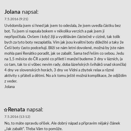
Jolana
napsal:
7.5.2016 (9:21)
Uvědomila jsem si hned jak jsem to odeslala, že jsem uvedla částku bez
bot. Tu jsem si napsala bokem v několika verzích a pak jsem jí
nepřipočítala. Ovšem i když žijí a vydělávám částečně v cizině, tak tolik
bych za tyto boty nezaplatila. Vím jak jsou kvalitní boty důležité a taky že
Češi boty často podceňují. Blíží se nám letní dovolené, možná by jste nám
mohla paní Renátko poradit, jak se zabalit. Sama teď řeším co sebou. Jedu
na 1,5 měsíce do ČR a poté co přiletí i manžel budeme 3 dny v lázních, (a
co tam, tak to si vůbec nevím rady, doba lázeňských šviháků snad skončila)
4 dny ve slovenských horách, 3 dny ve Vídni a zbytek relax a různé
aktivity s přáteli a dětmi. No a k tomu ještě možná komplikace, že odjíždím
z veder.
Jolana
Renata
napsal:
7.5.2016 (13:12)
No, to máte opravdu oříšek. Ale dobrý nápad a připravím nějaký článek
„Jak zabalit“. Třeba Vám to pomůže.