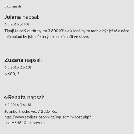
5 comments
Jolana
napsal:
6.5.2016 (9:40)
Tipují že celý outfit byl za 3.800 Kč ale klidně by to mohlo být ještě o něco
míň pokud by jste některý z kousků našli ve slevě.
Zuzana
napsal:
6.5.2016 (16:13)
6 600,-?
Renata
napsal:
6.5.2016 (16:18)
Jolanko, trochu víc. 7 280,- Kč.
http://www.stylista-osobni.cz/wp-admin/post.php?
post=5464&action=edit