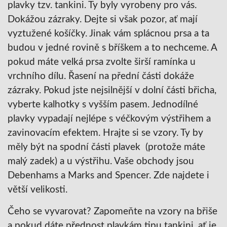
plavky tzv. tankini. Ty byly vyrobeny pro vás.
Dokážou zázraky. Dejte si však pozor, ať mají
vyztužené košíčky. Jinak vám splácnou prsa a ta
budou v jedné rovině s bříškem a to nechceme. A
pokud máte velká prsa zvolte širší ramínka u
vrchního dílu. Řasení na přední části dokáže
zázraky. Pokud jste nejsilnější v dolní části břicha,
vyberte kalhotky s vyšším pasem. Jednodílné
plavky vypadají nejlépe s véčkovým výstřihem a
zavinovacím efektem. Hrajte si se vzory. Ty by
měly být na spodní části plavek (protože máte
malý zadek) a u výstřihu. Vaše obchody jsou
Debenhams a Marks and Spencer. Zde najdete i
větší velikosti.
Čeho se vyvarovat? Zapomeňte na vzory na břiše
a pokud dáte přednost plavkám tipu tankini, ať je