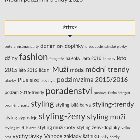
ŠTÍTKY
denim
doplňky
boty
christmas party
DIY
dress code
dámské plavky
fashion
džíny
léto
halenky
Jaro 2016
kabelky
fotografie
Muži
módní trendy
2015
líčení
móda
léto 2016
podzim/zima 2015/2016
Plus size
plavky
plus style
poradenství
podzim 2016-trendy
postava
Praha Fotograf
styling
styling-trendy
styling-bílá barva
proměna
párty
styling-ženy
styling muži
styling-výprodeje
styling muži-boty
styling ženy-doplňky
styling muži- blazer
velká
vychytávky
Vánoce
základy šatníku
šaty
prsa
šortky