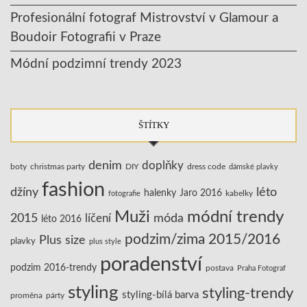
Profesionální fotograf Mistrovství v Glamour a
Boudoir Fotografii v Praze
Módní podzimní trendy 2023
ŠTÍTKY
denim
doplňky
boty
christmas party
DIY
dress code
dámské plavky
fashion
džíny
léto
halenky
Jaro 2016
kabelky
fotografie
Muži
módní trendy
2015
líčení
móda
léto 2016
podzim/zima 2015/2016
Plus size
plavky
plus style
poradenství
podzim 2016-trendy
postava
Praha Fotograf
styling
styling-trendy
styling-bílá barva
proměna
párty