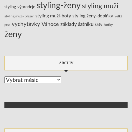
styling-ženy
styling muži
styling-výprodeje
styling muži-boty
styling ženy-doplňky
styling muži- blazer
velká
vychytávky
Vánoce
základy šatníku
šaty
prsa
šortky
ženy
ARCHÍV
Archív