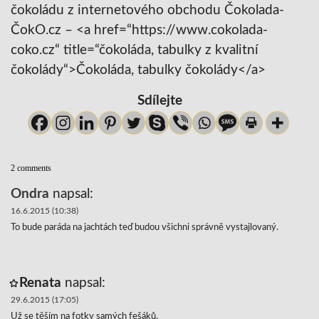
čokoládu z internetového obchodu Čokolada-
ČokO.cz – <a href=“https://www.cokolada-
coko.cz“ title=“čokoláda, tabulky z kvalitní
čokolády“>Čokoláda, tabulky čokolády</a>
Sdílejte
2 comments
Ondra
napsal:
16.6.2015 (10:38)
To bude paráda na jachtách teď budou všichni správně vystajlovaný.
Renata
napsal:
29.6.2015 (17:05)
Už se těším na fotky samých fešáků.