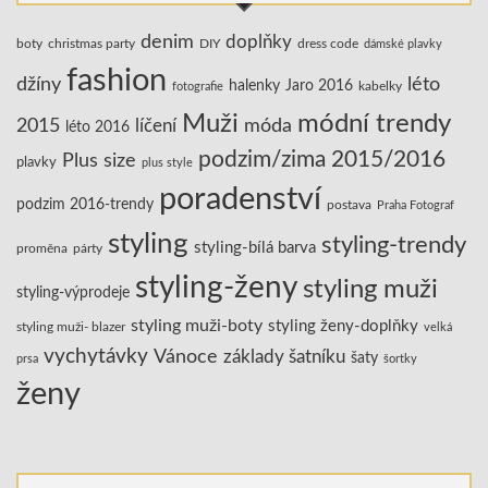
denim
doplňky
boty
christmas party
DIY
dress code
dámské plavky
fashion
džíny
léto
halenky
Jaro 2016
kabelky
fotografie
Muži
módní trendy
2015
líčení
móda
léto 2016
podzim/zima 2015/2016
Plus size
plavky
plus style
poradenství
podzim 2016-trendy
postava
Praha Fotograf
styling
styling-trendy
styling-bílá barva
proměna
párty
styling-ženy
styling muži
styling-výprodeje
styling muži-boty
styling ženy-doplňky
styling muži- blazer
velká
vychytávky
Vánoce
základy šatníku
šaty
prsa
šortky
ženy