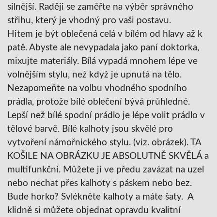
silnější. Raději se zaměřte na výběr správného
střihu, který je vhodný pro vaši postavu.
Hitem je být oblečená celá v bílém od hlavy až k
patě. Abyste ale nevypadala jako paní doktorka,
mixujte materiály. Bílá vypadá mnohem lépe ve
volnějš
ím stylu, než když je upnutá na tělo.
Nezapomeňte na volbu vhodného spodního
prádla, protože bílé oblečení bývá průhledné.
Lepší než bílé spodní prádlo je lépe volit prádlo v
tělové barvě. Bílé kalhoty jsou skvělé pro
vytvoření námořnického stylu. (viz. obrázek). TA
KOŠILE NA OBRÁZKU JE ABSOLUTNĚ SKVĚLÁ a
multifunkční. Můžete ji ve předu zavázat na uzel
nebo nechat přes kalhoty s páskem nebo bez.
Bude horko? Svlékněte kalhoty a máte šaty. A
klidně si můžete objednat opravdu kvalitní