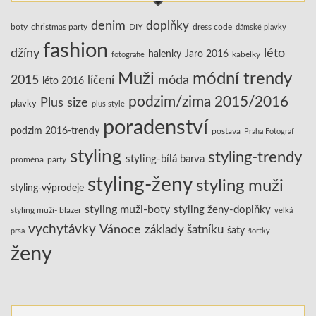
denim
doplňky
boty
christmas party
DIY
dress code
dámské plavky
fashion
džíny
léto
halenky
Jaro 2016
kabelky
fotografie
Muži
módní trendy
2015
líčení
móda
léto 2016
podzim/zima 2015/2016
Plus size
plavky
plus style
poradenství
podzim 2016-trendy
postava
Praha Fotograf
styling
styling-trendy
styling-bílá barva
proměna
párty
styling-ženy
styling muži
styling-výprodeje
styling muži-boty
styling ženy-doplňky
styling muži- blazer
velká
vychytávky
Vánoce
základy šatníku
šaty
prsa
šortky
ženy