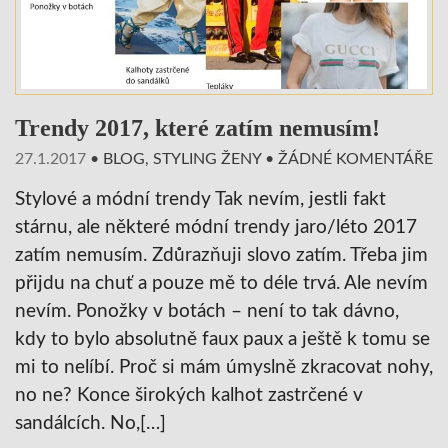
Trendy 2017, které zatím nemusím!
27.1.2017
•
BLOG
,
STYLING ŽENY
•
ŽÁDNÉ KOMENTÁŘE
Stylové a módní trendy Tak nevím, jestli fakt
stárnu, ale některé módní trendy jaro/léto 2017
zatím nemusím. Zdůrazňuji slovo zatím. Třeba jim
přijdu na chuť a pouze mě to déle trvá. Ale nevím
nevím. Ponožky v botách – není to tak dávno,
kdy to bylo absolutně faux paux a ještě k tomu se
mi to nelíbí. Proč si mám úmyslně zkracovat nohy,
no ne? Konce širokých kalhot zastrčené v
sandálcích. No,[…]