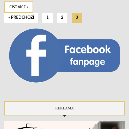
ČÍST VÍCE »
« PŘEDCHOZÍ
1
2
3
REKLAMA