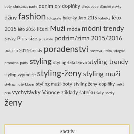
denim
doplňky
boty
christmas party
DIY
dress code
dámské plavky
fashion
džíny
léto
halenky
Jaro 2016
kabelky
fotografie
Muži
módní trendy
2015
líčení
móda
léto 2016
podzim/zima 2015/2016
Plus size
plavky
plus style
poradenství
podzim 2016-trendy
postava
Praha Fotograf
styling
styling-trendy
styling-bílá barva
proměna
párty
styling-ženy
styling muži
styling-výprodeje
styling muži-boty
styling ženy-doplňky
styling muži- blazer
velká
vychytávky
Vánoce
základy šatníku
šaty
prsa
šortky
ženy
ARCHÍV