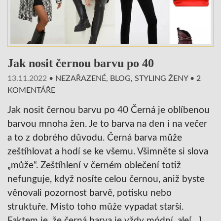
Jak nosit černou barvu po 40
13.11.2022
•
NEZAŘAZENÉ
,
BLOG
,
STYLING ŽENY
•
2
KOMENTÁŘE
Jak nosit černou barvu po 40 Černá je oblíbenou
barvou mnoha žen. Je to barva na den i na večer
a to z dobrého důvodu. Černá barva může
zeštíhlovat a hodí se ke všemu. Všimněte si slova
„může“. Zeštíhlení v černém oblečení totiž
nefunguje, když nosíte celou černou, aniž byste
věnovali pozornost barvě, potisku nebo
struktuře. Místo toho může vypadat starší.
Faktem je, že černá barva je vždy módní, ale[…]